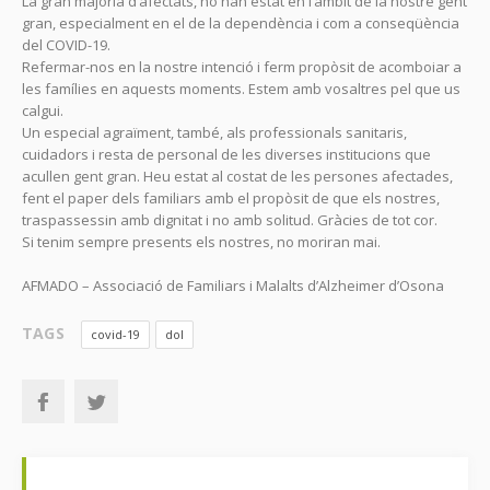
La gran majoria d’afectats, ho han estat en l’àmbit de la nostre gent
gran, especialment en el de la dependència i com a conseqüència
del COVID-19.
Refermar-nos en la nostre intenció i ferm propòsit de acomboiar a
les famílies en aquests moments. Estem amb vosaltres pel que us
calgui.
Un especial agraïment, també, als professionals sanitaris,
cuidadors i resta de personal de les diverses institucions que
acullen gent gran. Heu estat al costat de les persones afectades,
fent el paper dels familiars amb el propòsit de que els nostres,
traspassessin amb dignitat i no amb solitud. Gràcies de tot cor.
Si tenim sempre presents els nostres, no moriran mai.
AFMADO – Associació de Familiars i Malalts d’Alzheimer d’Osona
TAGS
covid-19
dol