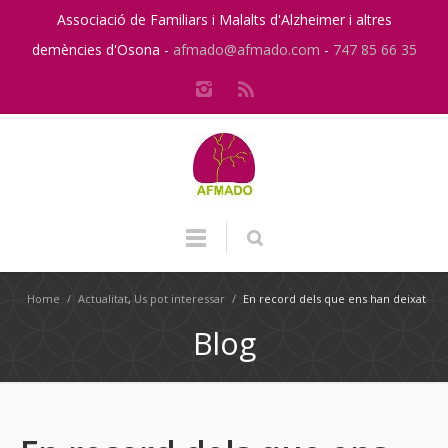
Associació de Familiars i Malalts d'Alzheimer i altres
demències d'Osona -
afmado@afmado.com
-
747 85 66 35
Home
/
Actualitat
,
Us pot interessar
/
En record dels que ens han deixat
Blog