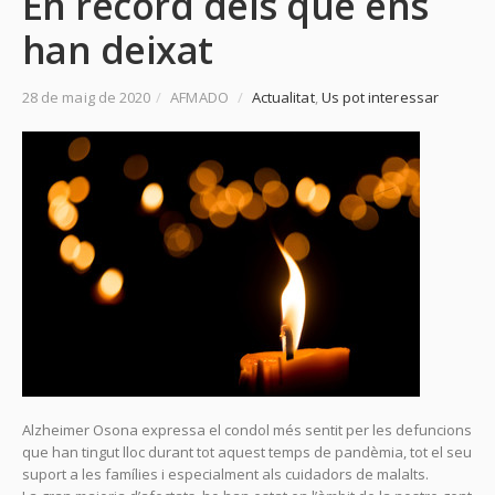
En record dels que ens
han deixat
28 de maig de 2020
/
AFMADO
/
Actualitat
,
Us pot interessar
Alzheimer Osona expressa el condol més sentit per les defuncions
que han tingut lloc durant tot aquest temps de pandèmia, tot el seu
suport a les famílies i especialment als cuidadors de malalts.