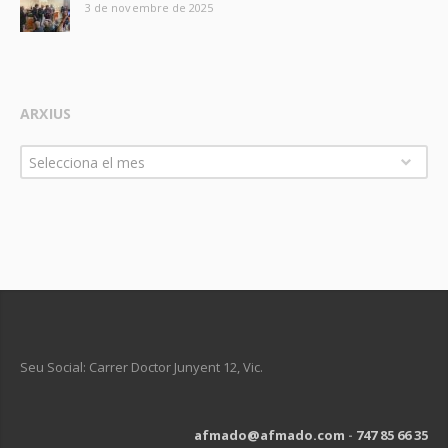
3 de novembre de 2025
ARXIUS
Arxius
Selecciona el mes
Seu Social: Carrer Doctor Junyent 12, Vic.
afmado@afmado.com
-
747 85 66 35