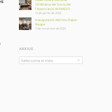
es
Ordinària de Socis de
l’Associació AFMADO
13 de gener de 2026
Inauguració del nou Espai
Respir
3 de novembre de 2025
n
ARXIUS
Selecciona el mes