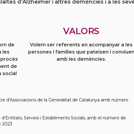
ltes d’Alzheimer i altres demències i a les sev
VALORS
orn de
Volem ser referents en acompanyar a les
a les
persones i famílies que pateixen i conviue
 procés
amb les demències.
ment de
a social
stre d’Associacions de la Generalitat de Catalunya amb número
 d’Entitats, Serveis i Establiments Socials, amb el número de
e 2023