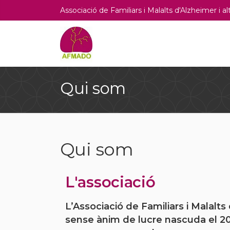
Associació de Familiars i Malalts d'Alzheimer i 
Qui som
Qui som
L'associació
L’Associació de Familiars i Malal
sense ànim de lucre nascuda el 201