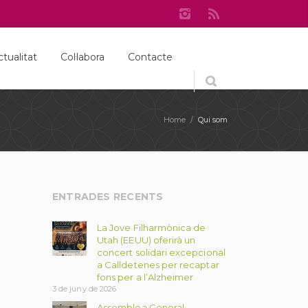
ctualitat
Col·labora
Contacte
Home
/
Qui som
ENTRADES RECENTS
La Jove Filharmònica de
Utah (EEUU) oferirà un
concert solidari excepcional
a Calldetenes per recaptar
fons per a l’Alzheimer
3 de juny de 2026
Assemblea General