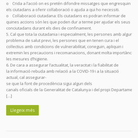
o Crida a l’acció on es pretén difondre missatges que engresquin
els ciutadans a oferir col·laboració o ajuda a qui ho necessiti.
o Col·laboració ciutadana: Els ciutadans es podran informar de
quines accions són les que poden dur a terme per ajudar els seus
conciutadans durant els dies de confinament.
5. Cal que tota la ciutadania i especialment, les persones amb algun
problema de salut previ, les persones que en tenen cura i el
col·lectius amb condicions de vulnerabilitat, coneguin, apliquin i
extremin les precaucions i recomanacions, donant molta importància 
les mesures d’higiene.
6. De cara a assegurar l’actualitat, la veracitat i la fiabilitat de
la informació rebuda amb relació a la COVID-19 i a la situació
actual, cal assegurar-
se que la font de procedència sigui algun dels
canals oficials de la Generalitat de Catalunya i del propi Departament
[…]
Llegeix més