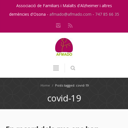
Associació de Familiars i Malalts d'Alzheimer i altres
demències d'Osona -
afmado@afmado.com
-
747 85 66 35
Home
/
Posts tagged: covid-19
covid-19