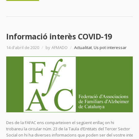
Informació interès COVID-19
14 d'abril de 2020
/
by AFMADO
/
Actualitat
,
Us pot interessar
Des de la FAFAC ens comparteixen el següent enllaç on hi
trobareu la circular núm. 23 de la Taula d’Entitats del Tercer Sector
Social on hi ha diverses informacions que poden ser del vostre interè