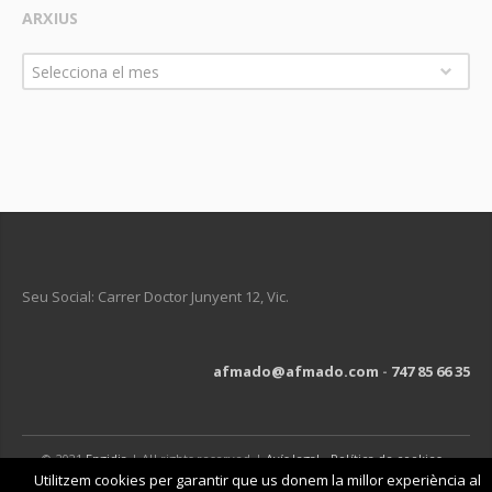
ARXIUS
Arxius
Selecciona el mes
Seu Social: Carrer Doctor Junyent 12, Vic.
afmado@afmado.com
-
747 85 66 35
© 2021
Engidia
| All rights reserved |
Avís legal
-
Política de cookies
-
Política de privacitat
Utilitzem cookies per garantir que us donem la millor experiència al