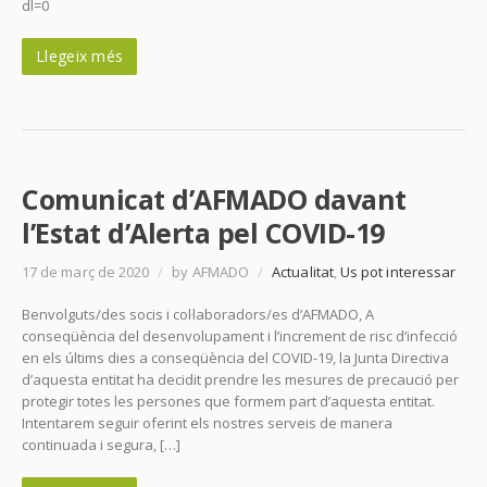
dl=0
Llegeix més
Comunicat d’AFMADO davant
l’Estat d’Alerta pel COVID-19
17 de març de 2020
/
by AFMADO
/
Actualitat
,
Us pot interessar
Benvolguts/des socis i col·laboradors/es d’AFMADO, A
conseqüència del desenvolupament i l’increment de risc d’infecció
en els últims dies a conseqüència del COVID-19, la Junta Directiva
d’aquesta entitat ha decidit prendre les mesures de precaució per
protegir totes les persones que formem part d’aquesta entitat.
Intentarem seguir oferint els nostres serveis de manera
continuada i segura, […]