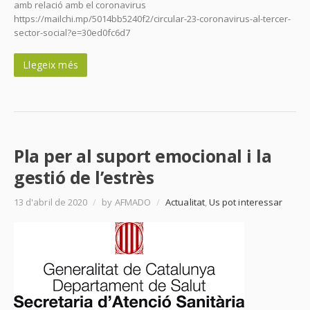
amb relació amb el coronavirus
https://mailchi.mp/5014bb5240f2/circular-23-coronavirus-al-tercer-
sector-social?e=30ed0fc6d7
Llegeix més
Pla per al suport emocional i la
gestió de l’estrès
13 d'abril de 2020
/
by AFMADO
/
Actualitat
,
Us pot interessar