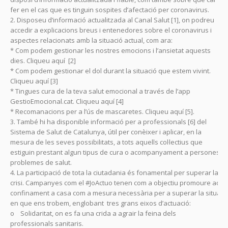
fer en el cas que es tinguin sospites d’afectació per coronavirus.
2. Disposeu d’informació actualitzada al Canal Salut [1], on podreu
accedir a explicacions breus i entenedores sobre el coronavirus i
aspectes relacionats amb la situació actual, com ara:
* Com podem gestionar les nostres emocions i l’ansietat aquests
dies. Cliqueu aquí [2]
* Com podem gestionar el dol durant la situació que estem vivint.
Cliqueu aquí [3]
* Tingues cura de la teva salut emocional a través de l’app
GestioEmocional.cat. Cliqueu aquí [4]
* Recomanacions per a l’ús de mascaretes. Cliqueu aquí [5].
3. També hi ha disponible informació per a professionals [6] del
Sistema de Salut de Catalunya, útil per conèixer i aplicar, en la
mesura de les seves possibilitats, a tots aquells col·lectius que
estiguin prestant algun tipus de cura o acompanyament a persones 
problemes de salut.
4. La participació de tota la ciutadania és fonamental per superar la
crisi. Campanyes com el #JoActuo tenen com a objectiu promoure aque
confinament a casa com a mesura necessària per a superar la situaci
en que ens trobem, englobant tres grans eixos d’actuació:
o Solidaritat, on es fa una crida a agrair la feina dels
professionals sanitaris.