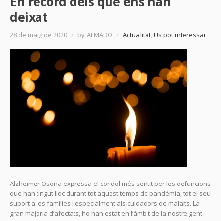
En record dels que ens han
deixat
28 de maig de 2020
/
by AFMADO
/
Actualitat
,
Us pot interessar
Alzheimer Osona expressa el condol més sentit per les defuncions
que han tingut lloc durant tot aquest temps de pandèmia, tot el seu
suport a les famílies i especialment als cuidadors de malalts. La
gran majoria d’afectats, ho han estat en l’àmbit de la nostre gent