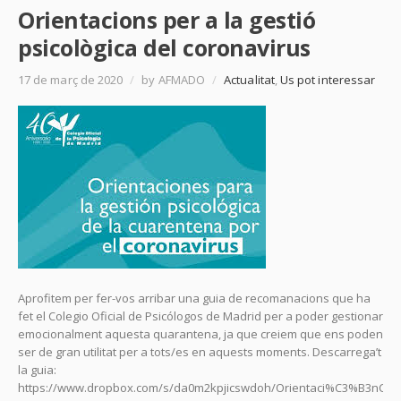
Orientacions per a la gestió
psicològica del coronavirus
17 de març de 2020
/
by AFMADO
/
Actualitat
,
Us pot interessar
Aprofitem per fer-vos arribar una guia de recomanacions que ha
fet el Colegio Oficial de Psicólogos de Madrid per a poder gestionar
emocionalment aquesta quarantena, ja que creiem que ens poden
ser de gran utilitat per a tots/es en aquests moments. Descarrega’t
la guia:
https://www.dropbox.com/s/da0m2kpjicswdoh/Orientaci%C3%B3nCoro