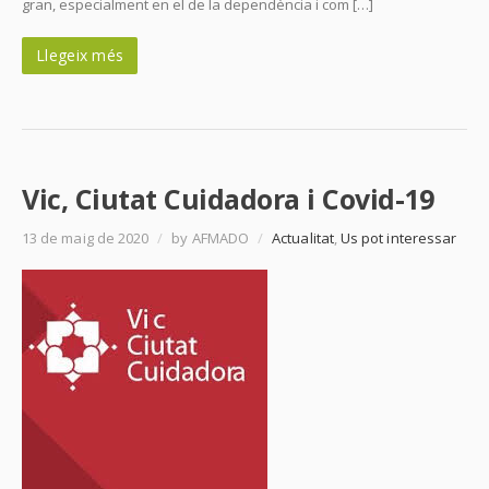
gran, especialment en el de la dependència i com […]
Llegeix més
Vic, Ciutat Cuidadora i Covid-19
13 de maig de 2020
/
by AFMADO
/
Actualitat
,
Us pot interessar