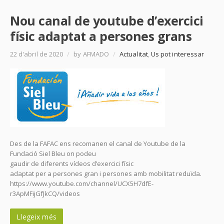
Nou canal de youtube d’exercici
físic adaptat a persones grans
22 d'abril de 2020
/
by AFMADO
/
Actualitat
,
Us pot interessar
Des de la FAFAC ens recomanen el canal de Youtube de la
Fundació Siel Bleu on podeu
gaudir de diferents vídeos d’exercici físic
adaptat per a persones gran i persones amb mobilitat reduïda.
https://www.youtube.com/channel/UCX5H7dfE-
r3ApMFijGfJkCQ/videos
Llegeix més