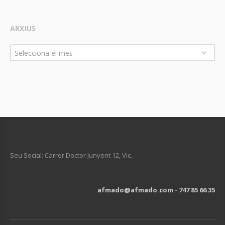
ARXIUS
Arxius
Selecciona el mes
Seu Social: Carrer Doctor Junyent 12, Vic.
afmado@afmado.com
-
747 85 66 35