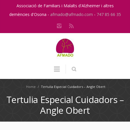
Associació de Familiars i Malalts d'Alzheimer i altres
demències d'Osona -
afmado@afmado.com
-
747 85 66 35
Home
/
Tertulia Especial Cuidadors – Angle Obert
Tertulia Especial Cuidadors –
Angle Obert