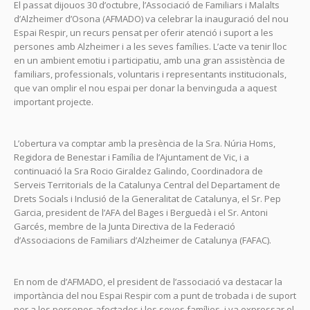
El passat dijouos 30 d’octubre, l’Associació de Familiars i Malalts
d’Alzheimer d’Osona (AFMADO) va celebrar la inauguració del nou
Espai Respir, un recurs pensat per oferir atenció i suport a les
persones amb Alzheimer i a les seves famílies. L’acte va tenir lloc
en un ambient emotiu i participatiu, amb una gran assistència de
familiars, professionals, voluntaris i representants institucionals,
que van omplir el nou espai per donar la benvinguda a aquest
important projecte.
L’obertura va comptar amb la presència de la Sra. Núria Homs,
Regidora de Benestar i Família de l’Ajuntament de Vic, i a
continuació la Sra Rocio Giraldez Galindo, Coordinadora de
Serveis Territorials de la Catalunya Central del Departament de
Drets Socials i Inclusió de la Generalitat de Catalunya, el Sr. Pep
Garcia, president de l’AFA del Bages i Berguedà i el Sr. Antoni
Garcés, membre de la Junta Directiva de la Federació
d’Associacions de Familiars d’Alzheimer de Catalunya (FAFAC).
En nom de d’AFMADO, el president de l’associació va destacar la
importància del nou Espai Respir com a punt de trobada i de suport
per a les persones afectades i les seves famílies, i va expressar el