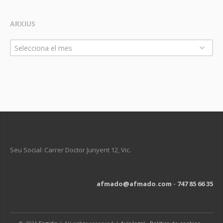
ARXIUS
Arxius
Selecciona el mes
Seu Social: Carrer Doctor Junyent 12, Vic.
afmado@afmado.com
-
747 85 66 35