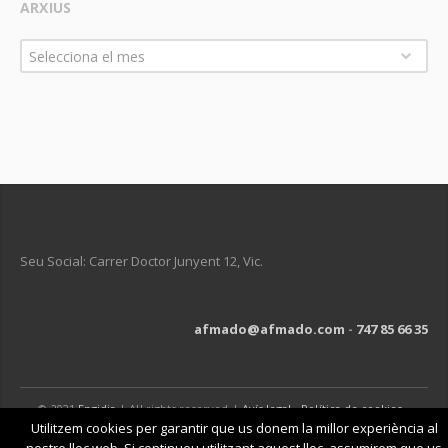
ARXIUS
Arxius
Selecciona el mes
Seu Social: Carrer Doctor Junyent 12, Vic.
afmado@afmado.com
-
747 85 66 35
© 2021
Engidia
| All rights reserved |
Avís legal
-
Política de cookies
-
Política de privacitat
Utilitzem cookies per garantir que us donem la millor experiència al