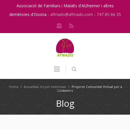
Associació de Familiars i Malalts d'Alzheimer i altres
demències d'Osona -
afmado@afmado.com
-
747 85 66 35
Home
/
Actualitat
,
Us pot interessar
/
Projecte Comunitat Virtual per a
Cuidadors
Blog