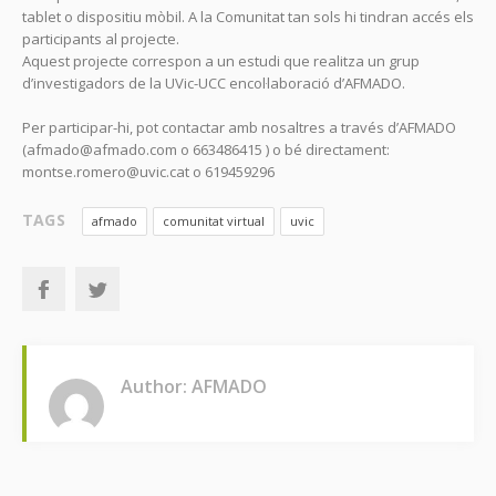
tablet o dispositiu mòbil. A la Comunitat tan sols hi tindran accés els
participants al projecte.
Aquest projecte correspon a un estudi que realitza un grup
d’investigadors de la UVic-UCC encol·laboració d’AFMADO.
Per participar-hi, pot contactar amb nosaltres a través d’AFMADO
(afmado@afmado.com o 663486415 ) o bé directament:
montse.romero@uvic.cat o 619459296
TAGS
afmado
comunitat virtual
uvic
Author: AFMADO