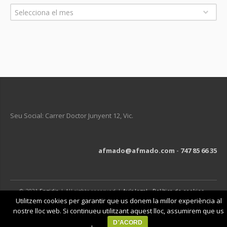
Arxius
Selecciona el mes
Seu Social: Carrer Doctor Junyent 12, Vic.
afmado@afmado.com
-
747 85 66 35
© 2021
Engidia
| All rights reserved |
Avís legal
-
Política de cookies
-
Política de privacitat
Utilitzem cookies per garantir que us donem la millor experiència al
nostre lloc web. Si continueu utilitzant aquest lloc, assumirem que us
D'ACORD