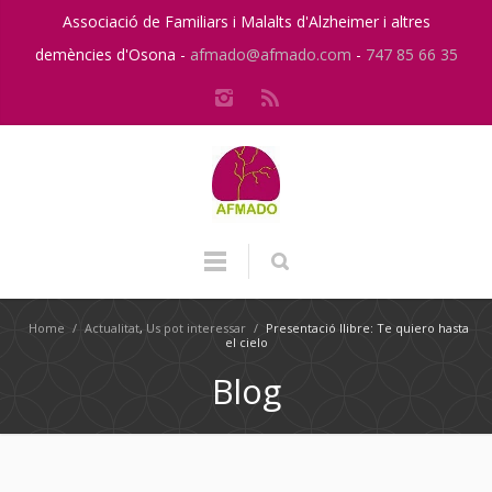
Associació de Familiars i Malalts d'Alzheimer i altres
demències d'Osona -
afmado@afmado.com
-
747 85 66 35
Home
/
Actualitat
,
Us pot interessar
/
Presentació llibre: Te quiero hasta
el cielo
Blog