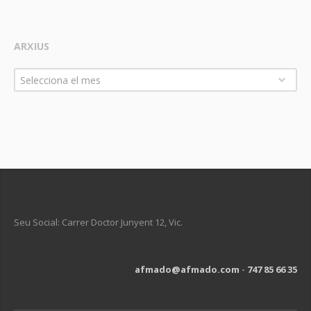
ARXIUS
Arxius
Selecciona el mes
Seu Social: Carrer Doctor Junyent 12, Vic.
afmado@afmado.com
-
747 85 66 35