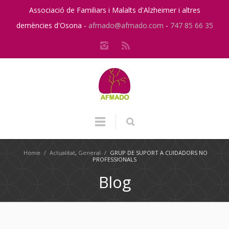
Associació de Familiars i Malalts d'Alzheimer i altres
demències d'Osona -
afmado@afmado.com
-
747 85 66 35
Home
/
Actualitat
,
General
/
GRUP DE SUPORT A CUIDADORS NO
PROFESSIONALS
Blog