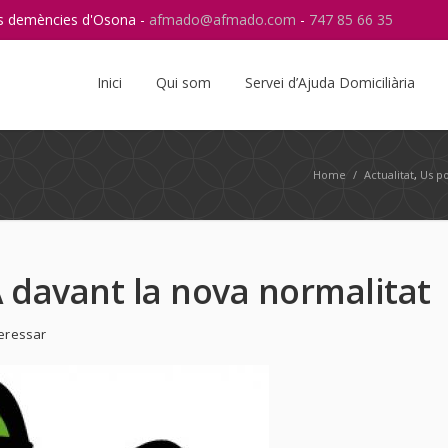
res demències d'Osona -
afmado@afmado.com
-
747 85 66 35
Instagram
RSS
Inici
Qui som
Servei d’Ajuda Domiciliària
Home
/
Actualitat
,
Us po
davant la nova normalitat
teressar