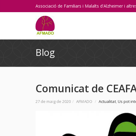
Associació de Familiars i Malalts d'Alzheimer i alt
Blog
Comunicat de CEAFA 
27 de maig de 2020
/
AFMADO
/
Actualitat
,
Us pot in