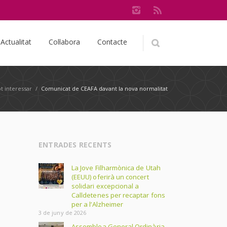
Actualitat
Col·labora
Contacte
t interessar
/
Comunicat de CEAFA davant la nova normalitat
ENTRADES RECENTS
La Jove Filharmònica de Utah
(EEUU) oferirà un concert
solidari excepcional a
Calldetenes per recaptar fons
per a l’Alzheimer
3 de juny de 2026
Assemblea General Ordinària