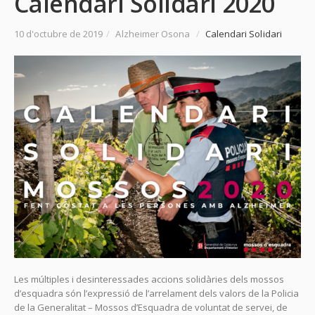
Calendari Solidari 2020
10 d'octubre de 2019
/
Alzheimer Osona
/
Calendari Solidari
Les múltiples i desinteressades accions solidàries dels mossos
d’esquadra són l’expressió de l’arrelament dels valors de la Policia
de la Generalitat – Mossos d’Esquadra de voluntat de servei, de