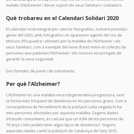
malalts d’Alzheimer i donar suport als seus familiars i cuidadors.
Què trobareu en el Calendari Solidari 2020
El calendari està integrat per catorze fotografies, incloent portada i
gener del 2020, amb fotografies on apareixen agents del cos de
Mossos d’Esquadra i afectats per la malaltia de l’Alzheimer i els
seus familiars, com a exemple del nexe d’unió entre el col·lectiu de
persones que pateixen l’Alzheimer i els mossos encarregats de
garantir la seva seguretat.
Dos formats: de paret i de sobretaula.
Per què l’Alzheimer?
L’Alzheimer és una malaltia neurodegenerativa progressiva, sent
la forma més freqüent de demència en les persones grans. Com a
conseqüència de l’envelliment de la població cada vegada hi ha
més persones afectades per aquesta malaltia. Segons dades
d’estudis comunitaris, es calcula que un 9,6% de les persones de
70 anys i més poden tenir algun tipus de demència1. Segons
aquestes dades i amb la població de Catalunya de l’any 2015,