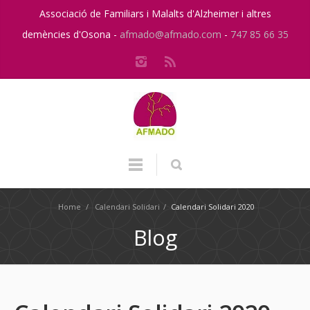
Associació de Familiars i Malalts d'Alzheimer i altres
demències d'Osona -
afmado@afmado.com
-
747 85 66 35
Home
/
Calendari Solidari
/
Calendari Solidari 2020
Blog