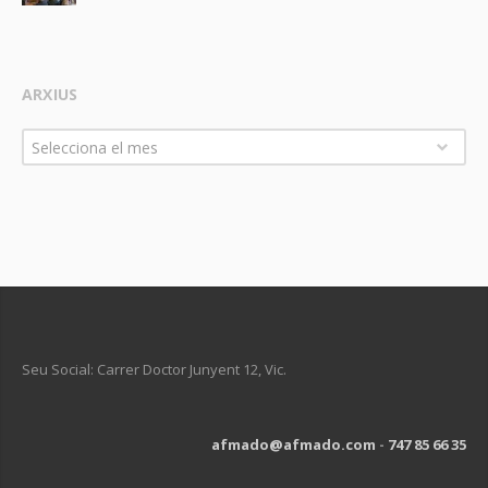
ARXIUS
Arxius
Selecciona el mes
Seu Social: Carrer Doctor Junyent 12, Vic.
afmado@afmado.com
-
747 85 66 35