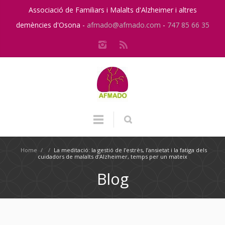
Associació de Familiars i Malalts d'Alzheimer i altres
demències d'Osona -
afmado@afmado.com
-
747 85 66 35
Home
/
/
La meditació: la gestió de l’estrès, l’ansietat i la fatiga dels
cuidadors de malalts d’Alzheimer, temps per un mateix
Blog