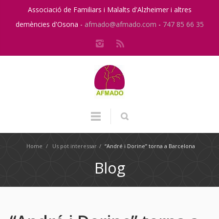
Associació de Familiars i Malalts d'Alzheimer i altres
demències d'Osona -
afmado@afmado.com
-
747 85 66 35
Home
/
Us pot interessar
/
“André i Dorine” torna a Barcelona
Blog