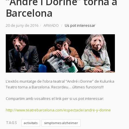
“André i Dorine” torna a
Barcelona
20 de juny de 2016
/
AFMADO
/
Us pot interessar
L’exitós muntatge de l’obra teatral “André i Dorine” de Kulunka
Teatro torna a Barcelona. Recordeu… últimes funcions!!!
Compartim amb vosaltres el link per si us pot interessar:
http://www.teatrebarcelona.com/espectacle/andre-y-dorine
TAGS
activitats
simptomes alzheimer