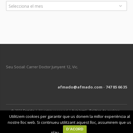
Arxius
Selecciona el mes
Seu Social: Carrer Doctor Junyent 12, Vic.
afmado@afmado.com
-
747 85 66 35
© 2021
Engidia
| All rights reserved |
Avís legal
-
Política de cookies
-
Política de privacitat
Utilitzem cookies per garantir que us donem la millor experiència al
nostre lloc web. Si continueu utilitzant aquest lloc, assumirem que us
D'ACORD
plau.