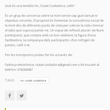
Què és una tertúlia Vic, Ciutat Cuidadora, cafè?
És un grup de conversa sobre la mort sense cap guió tancat ni
objectius concrets. El propòsit és fomentar la consciència social de
la mort des de diferents punts de vista per valorar la vida i trencar
el tabú que suposa parlar-ne. Un espai de reflexió plural i de lliure
participació, que compta amb un bon ambient, la figura d’una
facilitadora, la companyia dels participants i d’un refrigeri de
pastes, cafè o te.
Per les inscripcions podeu fer-ho a través de:
l’adreça electrònica: ciutat.cuidadora@gmail.com o bé trucant al
telèfon: 676284487
TAGS
vic ciutat cuidadora