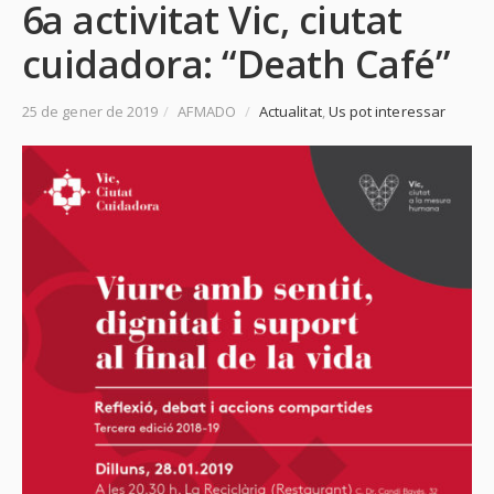
6a activitat Vic, ciutat
cuidadora: “Death Café”
25 de gener de 2019
/
AFMADO
/
Actualitat
,
Us pot interessar