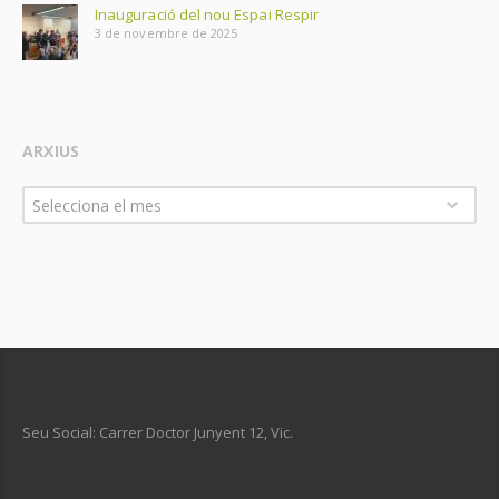
Inauguració del nou Espai Respir
3 de novembre de 2025
ARXIUS
Arxius
Selecciona el mes
Seu Social: Carrer Doctor Junyent 12, Vic.