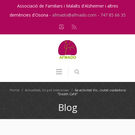
Associació de Familiars i Malalts d'Alzheimer i altres
demències d'Osona -
afmado@afmado.com
-
747 85 66 35
Home
/
Actualitat
,
Us pot interessar
/
6a activitat Vic, ciutat cuidadora:
“Death Café”
Blog