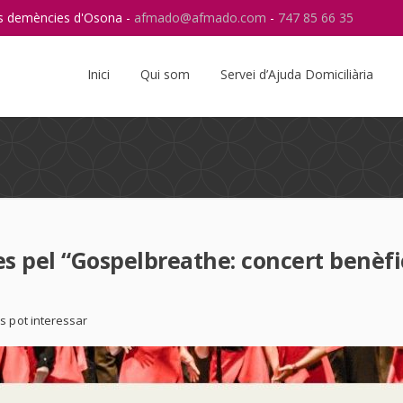
res demències d'Osona -
afmado@afmado.com
-
747 85 66 35
Instagram
RSS
Inici
Qui som
Servei d’Ajuda Domiciliària
s pel “Gospelbreathe: concert benèfi
s pot interessar