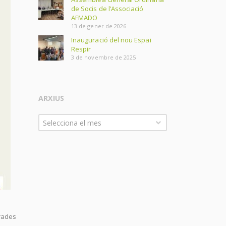
de Socis de l’Associació
AFMADO
13 de gener de 2026
Inauguració del nou Espai
Respir
3 de novembre de 2025
ARXIUS
Arxius
Selecciona el mes
trades