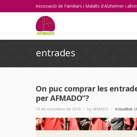
Associació de Familiars i Malalts d'Alzheimer i alt
entrades
On puc comprar les entrade
per AFMADO”?
13 de setembre de 2019
/
by AFMADO
/
Actualitat
,
U