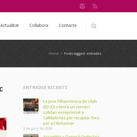
Actualitat
Col·labora
Contacte
Home
/
Posts tagged: entrades
c
ENTRADES RECENTS
La Jove Filharmònica de Utah
(EEUU) oferirà un concert
solidari excepcional a
Calldetenes per recaptar fons
per a l’Alzheimer
3 de juny de 2026
Assemblea General Ordinària