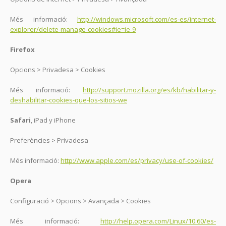
Més informació:
http://windows.microsoft.com/es-es/internet-
explorer/delete-manage-cookies#ie=ie-9
Firefox
Opcions > Privadesa > Cookies
Més informació:
http://support.mozilla.org/es/kb/habilitar-y-
deshabilitar-cookies-que-los-sitios-we
Safari
, iPad y iPhone
Preferències > Privadesa
Més informació:
http://www.apple.com/es/privacy/use-of-cookies/
Opera
Configuració > Opcions > Avançada > Cookies
Més informació:
http://help.opera.com/Linux/10.60/es-