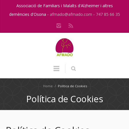
Associació de Familiars i Malalts d'Alzheimer i altres
demències d'Osona -
afmado@afmado.com
-
747 85 66 35
Home
/
Política de Cookies
Política de Cookies