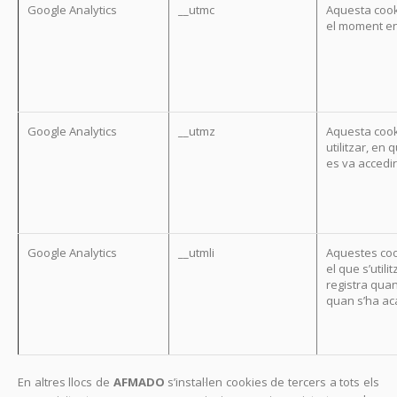
Google Analytics
__utmc
Aquesta cook
el moment en
Google Analytics
__utmz
Aquesta cook
utilitzar, en 
es va accedir
Google Analytics
__utmli
Aquestes coo
el que s’util
registra quan
quan s’ha aca
En altres llocs de
AFMADO
s’instal·len cookies de tercers a tots els