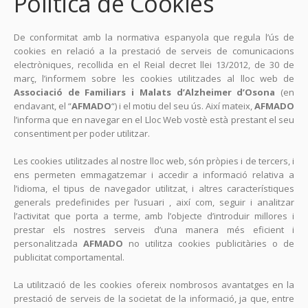
Política de Cookies
De conformitat amb la normativa espanyola que regula l’ús de
cookies en relació a la prestació de serveis de comunicacions
electròniques, recollida en el Reial decret llei 13/2012, de 30 de
març, l’informem sobre les cookies utilitzades al lloc web de
Associació de Familiars i Malats d’Alzheimer d’Osona
(en
endavant, el “
AFMADO
“) i el motiu del seu ús. Així mateix,
AFMADO
l’informa que en navegar en el Lloc Web vostè està prestant el seu
consentiment per poder utilitzar.
Les cookies utilitzades al nostre lloc web, són pròpies i de tercers, i
ens permeten emmagatzemar i accedir a informació relativa a
l’idioma, el tipus de navegador utilitzat, i altres característiques
generals predefinides per l’usuari , així com, seguir i analitzar
l’activitat que porta a terme, amb l’objecte d’introduir millores i
prestar els nostres serveis d’una manera més eficient i
personalitzada
AFMADO
no utilitza cookies publicitàries o de
publicitat comportamental.
La utilització de les cookies ofereix nombrosos avantatges en la
prestació de serveis de la societat de la informació, ja que, entre