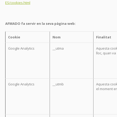
ES/cookies.html
AFMADO fa servir en la seva pàgina web:
Cookie
Nom
Finalitat
Google Analytics
__utma
Aquesta cook
lloc, quan va 
Google Analytics
__utmb
Aquesta cook
el moment en