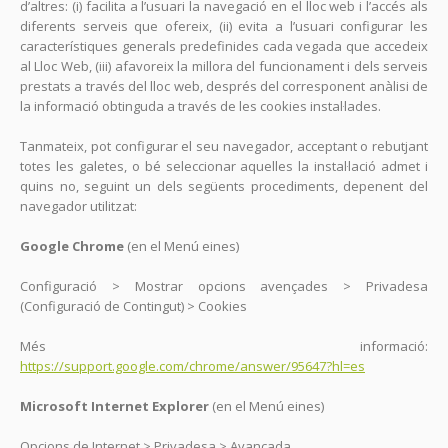
d’altres: (i) facilita a l’usuari la navegació en el lloc web i l’accés als
diferents serveis que ofereix, (ii) evita a l’usuari configurar les
característiques generals predefinides cada vegada que accedeix
al Lloc Web, (iii) afavoreix la millora del funcionament i dels serveis
prestats a través del lloc web, després del corresponent anàlisi de
la informació obtinguda a través de les cookies instal·lades.
Tanmateix, pot configurar el seu navegador, acceptant o rebutjant
totes les galetes, o bé seleccionar aquelles la instal·lació admet i
quins no, seguint un dels següents procediments, depenent del
navegador utilitzat:
Google Chrome
(en el Menú eines)
Configuració > Mostrar opcions avençades > Privadesa
(Configuració de Contingut) > Cookies
Més informació:
https://support.google.com/chrome/answer/95647?hl=es
Microsoft Internet Explorer
(en el Menú eines)
Opcions de Internet > Privadesa > Avançada