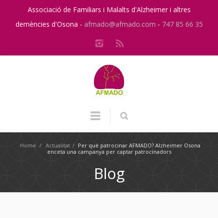
Associació de Familiars i Malalts d'Alzheimer i altres
demències d'Osona -
afmado@afmado.com
-
747 85 66 35
Home
/
Actualitat
/
Per què patrocinar AFMADO? Alzheimer Osona
enceta una campanya per captar patrocinadors
Blog