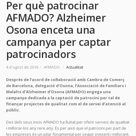
Per què patrocinar
AFMADO? Alzheimer
Osona enceta una
campanya per captar
patrocinadors
4 d'agost de 2016
/
AFMADO
/
Actualitat
Després de l’acord de col·laboració amb Cambra de Comerç
de Barcelona, delegació d’Osona, l’Associació de Familiars i
Malalts d’Alzheimer d’Osona (AFMADO) engega una
campanya dedicada a la captació de patrocini per tal de
finançar projectes de qualitat com el de servei d’atenció al
públic.
Des dels seus inicis AFMADO ha lluitat per oferir serveis de qualitat
i millorar-los any rere any. És per això que el patrocini per part de
les empreses és un pilar fonamental per seguir creixent i millorant.