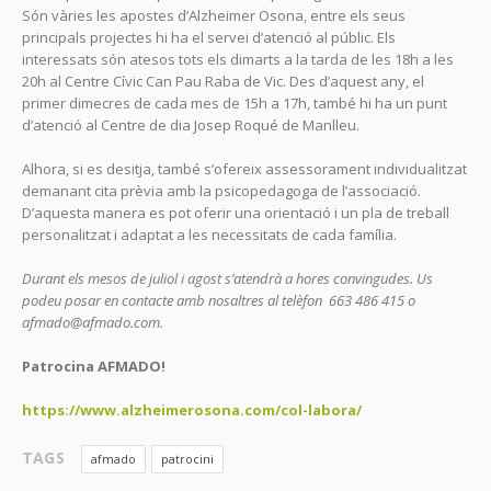
Són vàries les apostes d’Alzheimer Osona, entre els seus
principals projectes hi ha el servei d’atenció al públic. Els
interessats són atesos tots els dimarts a la tarda de les 18h a les
20h al Centre Cívic Can Pau Raba de Vic. Des d’aquest any, el
primer dimecres de cada mes de 15h a 17h, també hi ha un punt
d’atenció al Centre de dia Josep Roqué de Manlleu.
Alhora, si es desitja, també s’ofereix assessorament individualitzat
demanant cita prèvia amb la psicopedagoga de l’associació.
D’aquesta manera es pot oferir una orientació i un pla de treball
personalitzat i adaptat a les necessitats de cada família.
Durant els mesos de juliol i agost s’atendrà a hores convingudes. Us
podeu posar en contacte amb nosaltres al telèfon 663 486 415 o
afmado@afmado.com.
Patrocina AFMADO!
https://www.alzheimerosona.com/col-labora/
TAGS
afmado
patrocini