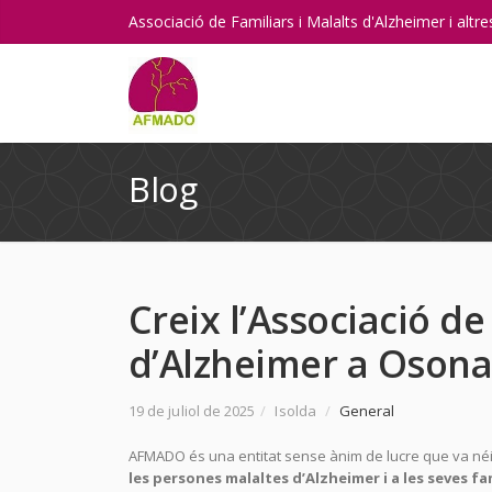
Associació de Familiars i Malalts d'Alzheimer i alt
Blog
Creix l’Associació de
d’Alzheimer a Osona
19 de juliol de 2025
/
Isolda
/
General
AFMADO és una entitat sense ànim de lucre que va néix
les persones malaltes d’Alzheimer i a les seves f