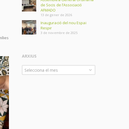
de Socis de l’Associació
AFMADO
13 de gener de 2026
a
Inauguració del nou Espai
Respir
3 de novembre de 2025
ílies
ARXIUS
Arxius
Selecciona el mes