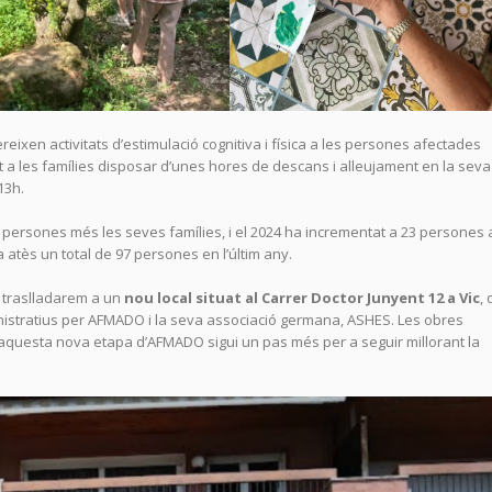
ereixen activitats d’estimulació cognitiva i física a les persones afectades
 a les famílies disposar d’unes hores de descans i alleujament en la seva
 13h.
 8 persones més les seves famílies, i el 2024 ha incrementat a 23 persones
a atès un total de 97 persones en l’últim any.
s traslladarem a un
nou local situat al Carrer Doctor Junyent 12 a Vic
,
nistratius per AFMADO i la seva associació germana, ASHES. Les obres
aquesta nova etapa d’AFMADO sigui un pas més per a seguir millorant la