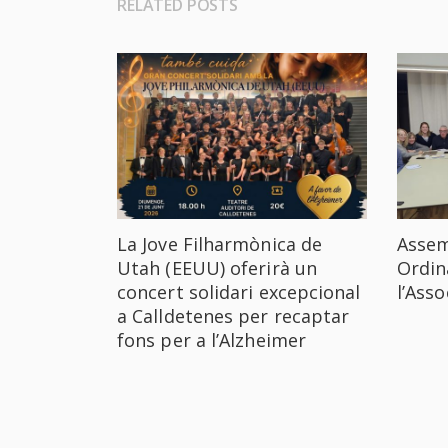
RELATED POSTS
La Jove Filharmònica de
Assem
Utah (EEUU) oferirà un
Ordin
concert solidari excepcional
l’Ass
a Calldetenes per recaptar
fons per a l’Alzheimer