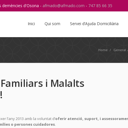
res demències d'Osona -
afmado@afmado.com
-
747 85 66 35
Instagram
RSS
Inici
Qui som
Servei d’Ajuda Domiciliària
Home
/
General
 Familiars i Malalts
!
er l’any 2013 amb la voluntat d’
oferir atenció, suport, i assessoramen
amílies o persones cuidadores
.