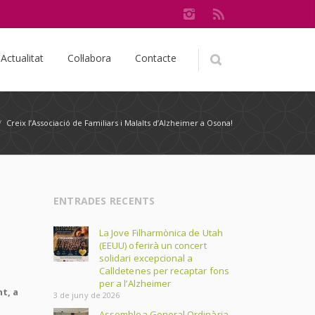
Actualitat
Col·labora
Contacte
/
Creix l’Associació de Familiars i Malalts d’Alzheimer a Osona!
ENTRADES RECENTS
La Jove Filharmònica de Utah
(EEUU) oferirà un concert
solidari excepcional a
Calldetenes per recaptar fons
per a l’Alzheimer
t, a
3 de juny de 2026
Assemblea General Ordinària