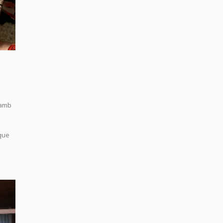
 amb
 que