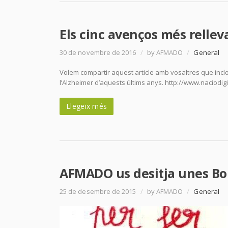
Els cinc avenços més rellev
30 de novembre de 2016
/
by AFMADO
/
General
Volem compartir aquest article amb vosaltres que incl
l’Alzheimer d’aquests últims anys. http://www.naciodig
Llegeix més
AFMADO us desitja unes Bo
25 de desembre de 2015
/
by AFMADO
/
General