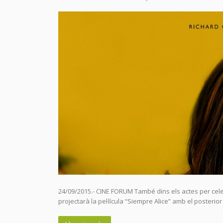
24/09/2015.- CINE FORUM També dins els actes per celeb
projectarà la pel·lícula “Siempre Alice” amb el posterio