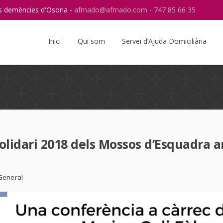
res demències d'Osona -
afmado@afmado.com
-
747 85 66 35
Instagram
RSS
Inici
Qui som
Servei d’Ajuda Domiciliària
Solidari 2018 dels Mossos d’Esquadra 
General