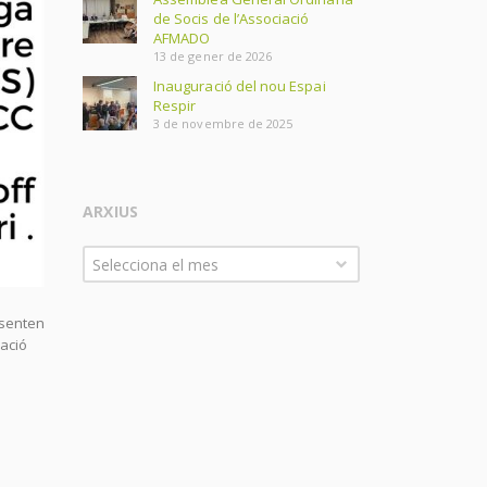
de Socis de l’Associació
AFMADO
13 de gener de 2026
Inauguració del nou Espai
Respir
3 de novembre de 2025
ARXIUS
Arxius
Selecciona el mes
esenten
uació