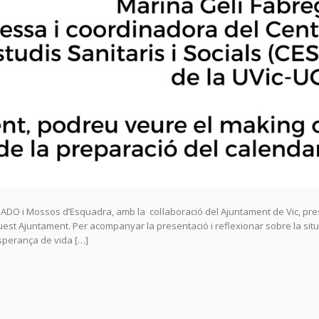
MADO i Mossos d’Esquadra, amb la col·laboració del Ajuntament de Vic, pr
quest Ajuntament. Per acompanyar la presentació i reflexionar sobre la sit
esperança de vida […]