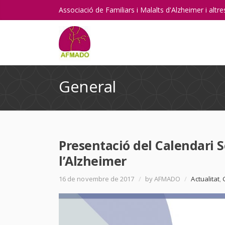
Associació de Familiars i Malalts d'Alzheimer i alt
General
Presentació del Calendari 
l’Alzheimer
16 de novembre de 2017
/
by AFMADO
/
Actualitat
,