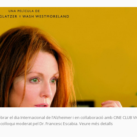
rar el dia Internacional de l’Alzheimer i en col·laboració amb CINE CLUB VI
r col·loqui moderat pel Dr. Francesc Escabia. Veure més detalls