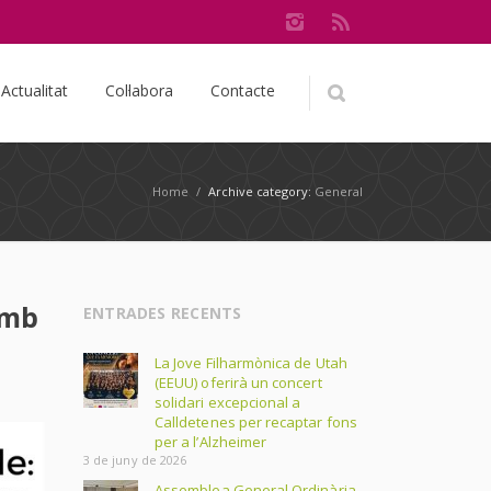
Actualitat
Col·labora
Contacte
Home
/
Archive category:
General
amb
ENTRADES RECENTS
La Jove Filharmònica de Utah
(EEUU) oferirà un concert
solidari excepcional a
Calldetenes per recaptar fons
per a l’Alzheimer
3 de juny de 2026
Assemblea General Ordinària