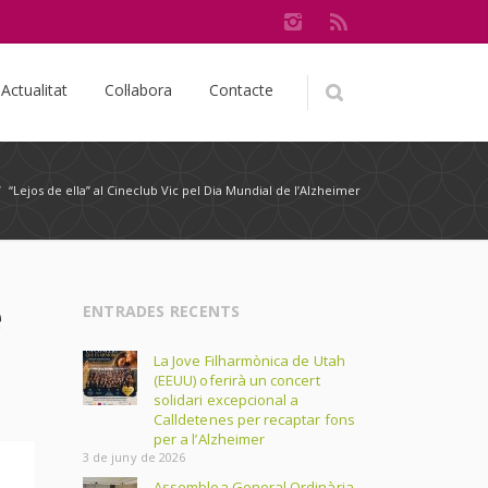
Actualitat
Col·labora
Contacte
/
“Lejos de ella” al Cineclub Vic pel Dia Mundial de l’Alzheimer
e
ENTRADES RECENTS
La Jove Filharmònica de Utah
(EEUU) oferirà un concert
solidari excepcional a
Calldetenes per recaptar fons
per a l’Alzheimer
3 de juny de 2026
Assemblea General Ordinària