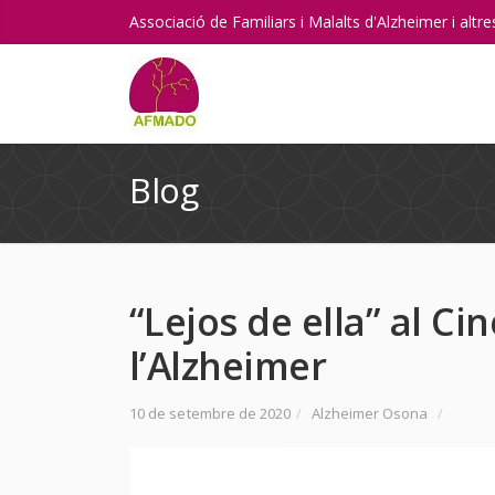
Associació de Familiars i Malalts d'Alzheimer i alt
Blog
“Lejos de ella” al Ci
l’Alzheimer
10 de setembre de 2020
/
Alzheimer Osona
/