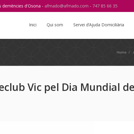
res demències d'Osona -
afmado@afmado.com
-
747 85 66 35
Instagram
RSS
Inici
Qui som
Servei d’Ajuda Domiciliària
Home
/
neclub Vic pel Dia Mundial d